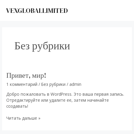
Перейти
к
VEXGLOBALLIMITED
MAI
содержимому
ME
Без рубрики
Привет, мир!
1 комментарий
/
Без рубрики
/
admin
Добро пожаловать в WordPress. Это ваша первая запись.
Отредактируйте или удалите ее, затем начинайте
создавать!
Привет,
Читать дальше »
мир!